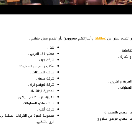
ة أن تقـدم بعض من
عملائهـا
وأنجـازاتهم مسروريـن بـأن نقـدم بعض منهـم
لات .
كاملية .
مصنع 181 الحربى .
لتجارة .
شركة جيت .
مكتب رمسيس للمقاولات .
شركة الفسطاط .
شركة طيبة .
حرية والبترول .
شركة كونسوقرة .
لسيارات .
المصرية للإنشاءات .
العربية للإستصلاح الزراعى .
شركة ماكو للمقاولات .
شركة ألكو .
 الصحي بالمنصورة
مجموعة كبيرة من الشركات المحلية بإس
رف الصحي مرسى مطروح
الري بالتنقي.