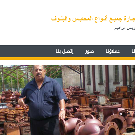
ا
عملاؤنـا
صـور
إتصـل بنـا