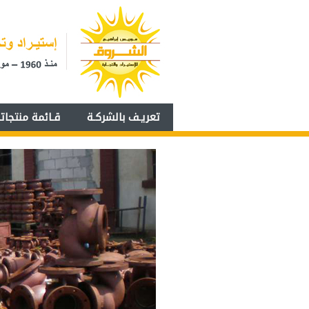
تعريـف بالشركـة
قـائمة منتجاتنـ